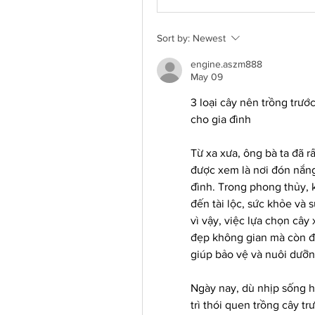
Sort by:
Newest
engine.aszm888
May 09
3 loại cây nên trồng trướ
cho gia đình
Từ xa xưa, ông bà ta đã r
được xem là nơi đón nắng,
đình. Trong phong thủy, k
đến tài lộc, sức khỏe và 
vì vậy, việc lựa chọn cây
đẹp không gian mà còn đư
giúp bảo vệ và nuôi dưỡn
Ngày nay, dù nhịp sống h
trì thói quen trồng cây t