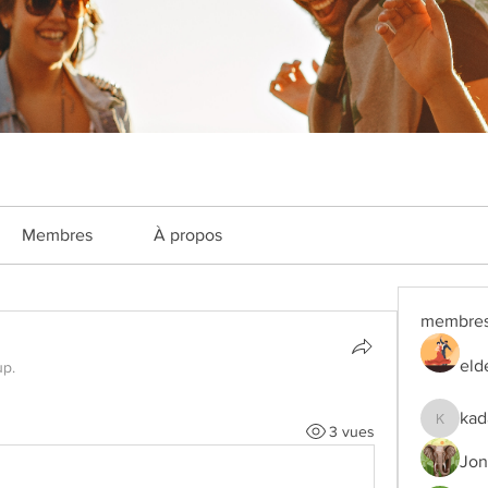
Membres
À propos
membre
eld
up.
kad
3 vues
kadamra
Jon