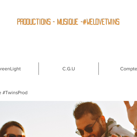
Productions - Musique -#WeLoveTwins
reenLight
C.G.U
Compt
e #TwinsProd