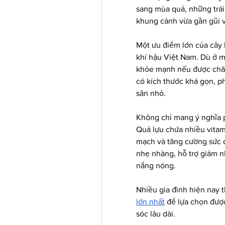
sang mùa quả, những trái 
khung cảnh vừa gần gũi v
Một ưu điểm lớn của cây lự
khí hậu Việt Nam. Dù ở m
khỏe mạnh nếu được chăm
có kích thước khá gọn, p
sân nhỏ.
Không chỉ mang ý nghĩa ph
Quả lựu chứa nhiều vitam
mạch và tăng cường sức đ
nhẹ nhàng, hỗ trợ giảm n
nắng nóng.
Nhiều gia đình hiện nay t
lớn nhất
 để lựa chọn đượ
sóc lâu dài.