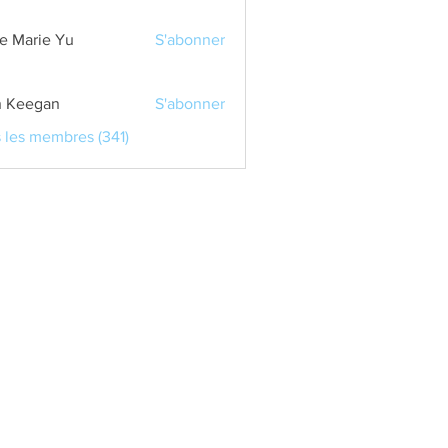
e Marie Yu
S'abonner
 Keegan
S'abonner
s les membres (341)