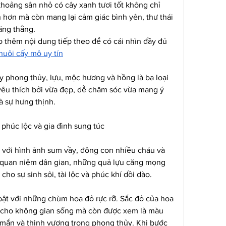
khoảng sân nhỏ có cây xanh tươi tốt không chỉ 
 hơn mà còn mang lại cảm giác bình yên, thư thái 
ăng thẳng.
 thêm nội dung tiếp theo để có cái nhìn đầy đủ 
nuôi cấy mô uy tín
ây phong thủy, lựu, mộc hương và hồng là ba loại 
yêu thích bởi vừa đẹp, dễ chăm sóc vừa mang ý 
và sự hưng thịnh.
 phúc lộc và gia đình sung túc
n với hình ảnh sum vầy, đông con nhiều cháu và 
 quan niệm dân gian, những quả lựu căng mọng 
cho sự sinh sôi, tài lộc và phúc khí dồi dào.
bật với những chùm hoa đỏ rực rỡ. Sắc đỏ của hoa 
 cho không gian sống mà còn được xem là màu 
mắn và thịnh vượng trong phong thủy. Khi bước 