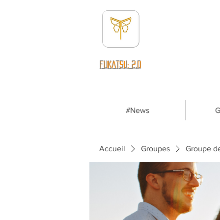
fUKATSU: 2.0
#News
G
Accueil
Groupes
Groupe d