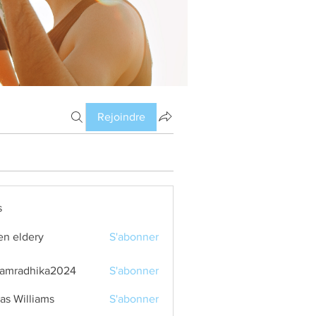
Rejoindre
s
en eldery
S'abonner
amradhika2024
S'abonner
dhika2024
as Williams
S'abonner