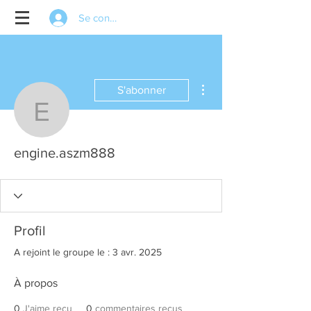
Se connecter
Plus d'actions
S'abonner
engine.aszm888
engine.aszm888
Profil
A rejoint le groupe le : 3 avr. 2025
À propos
0
J'aime reçu
0
commentaires reçus