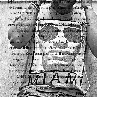
Dj Yed lui donnent l'opportunité de s'investir dans les
événements de toute sorte pour affiner sa maîtrise du
mixe ! De 2006 à 2007 , il entreprend un partenariat
avec Dj Yed pour offrir le meilleur du Zouk aux soirées
privées Parisiennes ! Entre 2008 et 2010, Dj Spawn 972
s'ouvre à différents courants musicaux tels que le
House, le Funk, le Hip Hop et tant d'autres genres
qui lui permettent de s'épanouir dans le métier de DJ
et de s'établir en tant que référentiel Parisien. Mais la
fièvre du Zouk étant plus forte, il retourne vers ses
origines musicales tout en y apportant quelques
touches des différents courants musicaux rencontrés
pour faire évoluer cette musique si chère à son cœur.
2010 à 2011: Années de la consécration, les
propositions de soirées et de partenariats affluent pour
ce Dj talentueux pour qui la musique n'est pas une
passion mais une raison de vivre. De ce fait, il monte
son propre collectif de Djs, la Sunshine Prod En 2012,
il accepte un partenariat extraordinnaire avec la Twins
Prod sur un projet de développement du Zouk
Caraibéen en Amérique du Nord