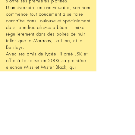
s'offre ses premières platines.
D'anniversaire en anniversaire, son nom
commence tout doucement à se faire
connaître dans Toulouse et spécialement
dans le milieu afro-caraïbéen. Il mixe
régulièrement dans des boîtes de nuit
telles que le Maracas, La Luna, et le
Bentleys.
Avec ses amis de lycée, il créé LSK et
offre à Toulouse en 2003 sa première
élection Miss et Mister Black, qui
devient rapidement une soirée
incontournable du milieu d'été.
2008, année de son premier contacte
avec le Canada. Il met tout en oeuvre
pour y retourner pour y vivre de sa
passion là temps complet.
2010 chose faite. Il s'installe à
Montréal et collabore avec Melorize et
mixe régulièrement dans les boîtes afro
de la ville.