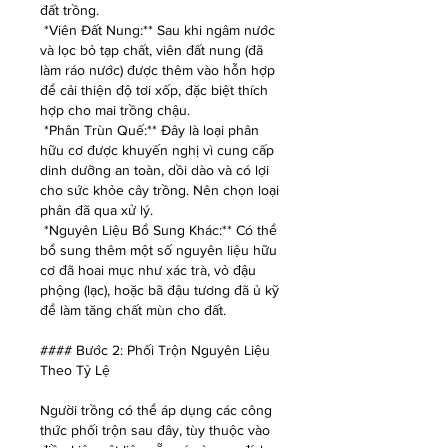
đất trồng.
*Viên Đất Nung:** Sau khi ngâm nước 
và lọc bỏ tạp chất, viên đất nung (đã 
làm ráo nước) được thêm vào hỗn hợp 
để cải thiện độ tơi xốp, đặc biệt thích 
hợp cho mai trồng chậu.
*Phân Trùn Quế:** Đây là loại phân 
hữu cơ được khuyến nghị vì cung cấp 
dinh dưỡng an toàn, dồi dào và có lợi 
cho sức khỏe cây trồng. Nên chọn loại 
phân đã qua xử lý.
*Nguyên Liệu Bổ Sung Khác:** Có thể 
bổ sung thêm một số nguyên liệu hữu 
cơ đã hoai mục như xác trà, vỏ đậu 
phộng (lạc), hoặc bã đậu tương đã ủ kỹ 
để làm tăng chất mùn cho đất.
#### Bước 2: Phối Trộn Nguyên Liệu 
Theo Tỷ Lệ
Người trồng có thể áp dụng các công 
thức phối trộn sau đây, tùy thuộc vào 