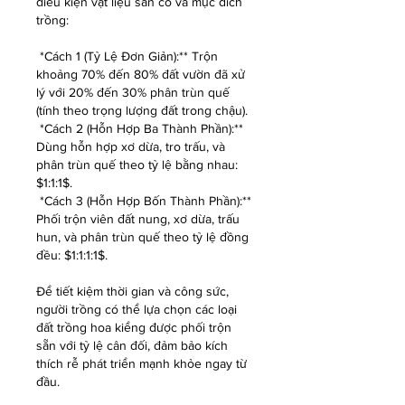
điều kiện vật liệu sẵn có và mục đích 
trồng:
*Cách 1 (Tỷ Lệ Đơn Giản):** Trộn 
khoảng 70% đến 80% đất vườn đã xử 
lý với 20% đến 30% phân trùn quế 
(tính theo trọng lượng đất trong chậu).
*Cách 2 (Hỗn Hợp Ba Thành Phần):** 
Dùng hỗn hợp xơ dừa, tro trấu, và 
phân trùn quế theo tỷ lệ bằng nhau: 
$1:1:1$.
*Cách 3 (Hỗn Hợp Bốn Thành Phần):** 
Phối trộn viên đất nung, xơ dừa, trấu 
hun, và phân trùn quế theo tỷ lệ đồng 
đều: $1:1:1:1$.
Để tiết kiệm thời gian và công sức, 
người trồng có thể lựa chọn các loại 
đất trồng hoa kiểng được phối trộn 
sẵn với tỷ lệ cân đối, đảm bảo kích 
thích rễ phát triển mạnh khỏe ngay từ 
đầu.