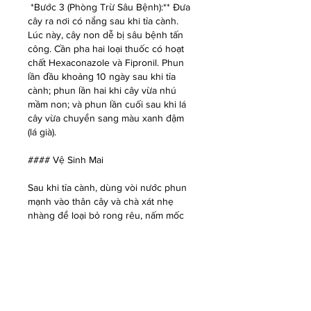
*Bước 3 (Phòng Trừ Sâu Bệnh):** Đưa 
cây ra nơi có nắng sau khi tỉa cành. 
Lúc này, cây non dễ bị sâu bệnh tấn 
công. Cần pha hai loại thuốc có hoạt 
chất Hexaconazole và Fipronil. Phun 
lần đầu khoảng 10 ngày sau khi tỉa 
cành; phun lần hai khi cây vừa nhú 
mầm non; và phun lần cuối sau khi lá 
cây vừa chuyển sang màu xanh đậm 
(lá già).
#### Vệ Sinh Mai
Sau khi tỉa cành, dùng vòi nước phun 
mạnh vào thân cây và chà xát nhẹ 
nhàng để loại bỏ rong rêu, nấm mốc 
bám quanh thân. Việc này giúp thân 
cây thông thoáng, ngăn ngừa sự phát 
triển của sâu bệnh và giúp cây hô hấp 
tốt hơn.
### 3. Tạo Dáng và Bón Phân Định Kỳ