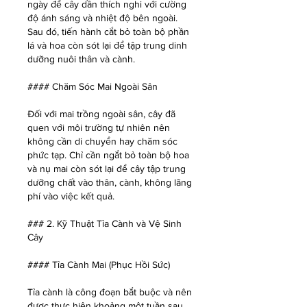
ngày để cây dần thích nghi với cường 
độ ánh sáng và nhiệt độ bên ngoài. 
Sau đó, tiến hành cắt bỏ toàn bộ phần 
lá và hoa còn sót lại để tập trung dinh 
dưỡng nuôi thân và cành.
#### Chăm Sóc Mai Ngoài Sân
Đối với mai trồng ngoài sân, cây đã 
quen với môi trường tự nhiên nên 
không cần di chuyển hay chăm sóc 
phức tạp. Chỉ cần ngắt bỏ toàn bộ hoa 
và nụ mai còn sót lại để cây tập trung 
dưỡng chất vào thân, cành, không lãng 
phí vào việc kết quả.
### 2. Kỹ Thuật Tỉa Cành và Vệ Sinh 
Cây
#### Tỉa Cành Mai (Phục Hồi Sức)
Tỉa cành là công đoạn bắt buộc và nên 
được thực hiện khoảng một tuần sau 