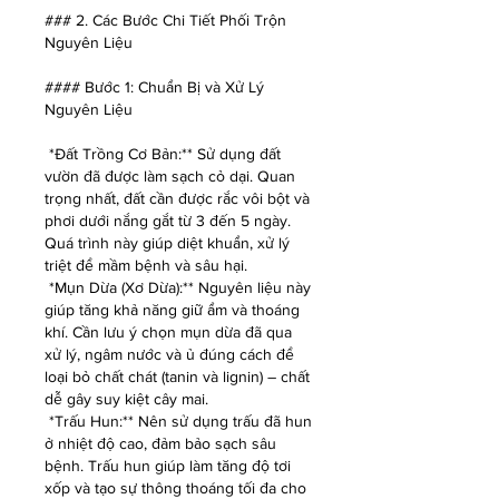
### 2. Các Bước Chi Tiết Phối Trộn 
Nguyên Liệu
#### Bước 1: Chuẩn Bị và Xử Lý 
Nguyên Liệu
*Đất Trồng Cơ Bản:** Sử dụng đất 
vườn đã được làm sạch cỏ dại. Quan 
trọng nhất, đất cần được rắc vôi bột và 
phơi dưới nắng gắt từ 3 đến 5 ngày. 
Quá trình này giúp diệt khuẩn, xử lý 
triệt để mầm bệnh và sâu hại.
*Mụn Dừa (Xơ Dừa):** Nguyên liệu này 
giúp tăng khả năng giữ ẩm và thoáng 
khí. Cần lưu ý chọn mụn dừa đã qua 
xử lý, ngâm nước và ủ đúng cách để 
loại bỏ chất chát (tanin và lignin) – chất 
dễ gây suy kiệt cây mai.
*Trấu Hun:** Nên sử dụng trấu đã hun 
ở nhiệt độ cao, đảm bảo sạch sâu 
bệnh. Trấu hun giúp làm tăng độ tơi 
xốp và tạo sự thông thoáng tối đa cho 