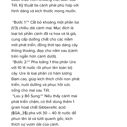
Tết. Kỹ thuật tỉa cành phải phù hợp với 
hình dáng và kích thước mong muốn.
*Bước 1:** Cắt bỏ khoảng một phần ba 
(1/3) chiều dài cành mai. Mục đích là 
loại bỏ phần cành đã ra hoa và lá già, 
cung cấp dưỡng chất cho các mầm 
mới phát triển, đồng thời tạo dáng cây 
thông thoáng, đẹp cho năm sau (cành 
trên ngắn hơn cành dưới).
*Bước 2:** Pha loãng 1 thìa phân Ure 
với 10 lít nước rồi phun lên toàn bộ 
cây. Ure là loại phân có hàm lượng 
Đạm cao, giúp kích thích chồi non phát 
triển, nuôi dưỡng và phục hồi sức 
sống cho mai sau Tết.
*Lưu ý Bổ Sung:** Nếu thấy cành mai 
phát triển chậm, có thể dùng thêm 1 
gram hoạt chất Gibberellic acid 
($GA_3$) pha với 30 – 40 lít nước để 
phun lên lá và tưới quanh gốc, kích 
thích sự vươn dài của cành.