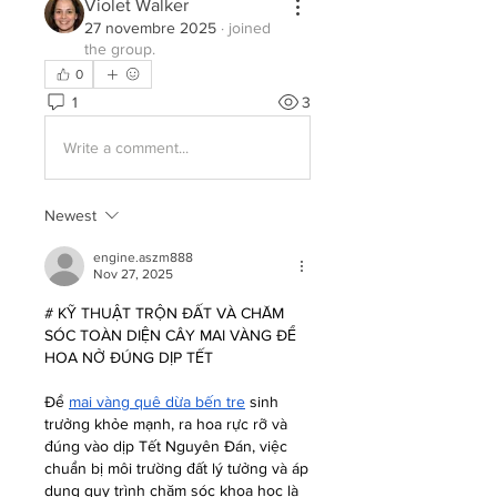
Violet Walker
27 novembre 2025
·
joined
the group.
0
1
3
Write a comment...
Newest
engine.aszm888
Nov 27, 2025
# KỸ THUẬT TRỘN ĐẤT VÀ CHĂM 
SÓC TOÀN DIỆN CÂY MAI VÀNG ĐỂ 
HOA NỞ ĐÚNG DỊP TẾT
Để 
mai vàng quê dừa bến tre
 sinh 
trưởng khỏe mạnh, ra hoa rực rỡ và 
đúng vào dịp Tết Nguyên Đán, việc 
chuẩn bị môi trường đất lý tưởng và áp 
dụng quy trình chăm sóc khoa học là 