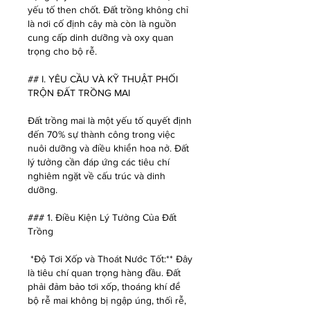
yếu tố then chốt. Đất trồng không chỉ 
là nơi cố định cây mà còn là nguồn 
cung cấp dinh dưỡng và oxy quan 
trọng cho bộ rễ.
## I. YÊU CẦU VÀ KỸ THUẬT PHỐI 
TRỘN ĐẤT TRỒNG MAI
Đất trồng mai là một yếu tố quyết định 
đến 70% sự thành công trong việc 
nuôi dưỡng và điều khiển hoa nở. Đất 
lý tưởng cần đáp ứng các tiêu chí 
nghiêm ngặt về cấu trúc và dinh 
dưỡng.
### 1. Điều Kiện Lý Tưởng Của Đất 
Trồng
*Độ Tơi Xốp và Thoát Nước Tốt:** Đây 
là tiêu chí quan trọng hàng đầu. Đất 
phải đảm bảo tơi xốp, thoáng khí để 
bộ rễ mai không bị ngập úng, thối rễ, 