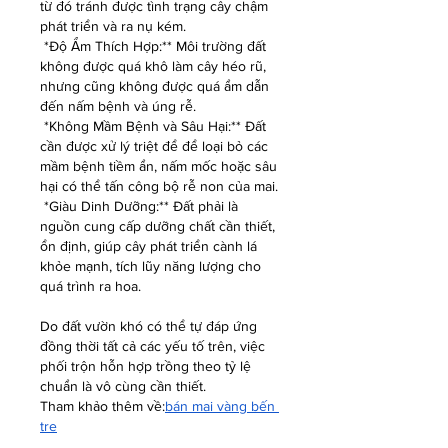
từ đó tránh được tình trạng cây chậm 
phát triển và ra nụ kém.
*Độ Ẩm Thích Hợp:** Môi trường đất 
không được quá khô làm cây héo rũ, 
nhưng cũng không được quá ẩm dẫn 
đến nấm bệnh và úng rễ.
*Không Mầm Bệnh và Sâu Hại:** Đất 
cần được xử lý triệt để để loại bỏ các 
mầm bệnh tiềm ẩn, nấm mốc hoặc sâu 
hại có thể tấn công bộ rễ non của mai.
*Giàu Dinh Dưỡng:** Đất phải là 
nguồn cung cấp dưỡng chất cần thiết, 
ổn định, giúp cây phát triển cành lá 
khỏe mạnh, tích lũy năng lượng cho 
quá trình ra hoa.
Do đất vườn khó có thể tự đáp ứng 
đồng thời tất cả các yếu tố trên, việc 
phối trộn hỗn hợp trồng theo tỷ lệ 
chuẩn là vô cùng cần thiết.
Tham khảo thêm về:
bán mai vàng bến 
tre