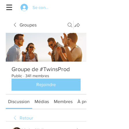
Se connecter
Groupes
Groupe de #TwinsProd
Public
·
341 membres
Rejoindre
Discussion
Médias
Membres
À propos
Retour