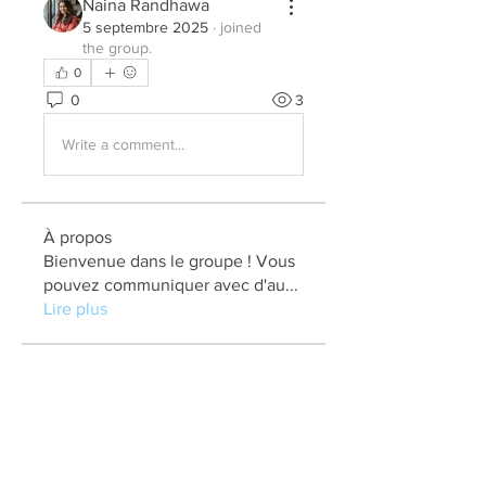
Naina Randhawa
5 septembre 2025
·
joined
the group.
0
0
3
Write a comment...
À propos
Bienvenue dans le groupe ! Vous
pouvez communiquer avec d'au
...
Lire plus
membres
elden eldery
S'abonner
kadamradhika2024
S'abonner
kadamradhika2024