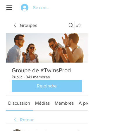
Se connecter
Groupes
Groupe de #TwinsProd
Public
·
341 membres
Rejoindre
Discussion
Médias
Membres
À propos
Retour