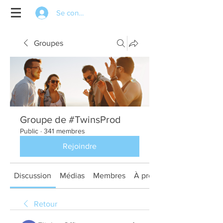
Se connecter
Groupes
Groupe de #TwinsProd
Public
·
341 membres
Rejoindre
Discussion
Médias
Membres
À propos
Retour