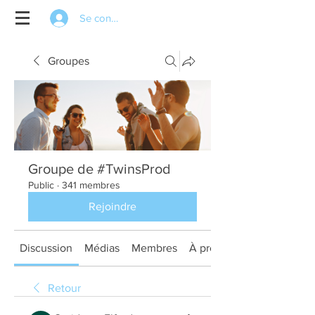
Se connecter
Groupes
Groupe de #TwinsProd
Public
·
341 membres
Rejoindre
Discussion
Médias
Membres
À propos
Retour