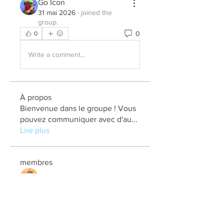
Go Icon
31 mai 2026
·
joined the
group.
0
0
Write a comment...
À propos
Bienvenue dans le groupe ! Vous
pouvez communiquer avec d'au
...
Lire plus
membres
elden eldery
S'abonner
kadamradhika2024
S'abonner
kadamradhika2024
Jonas Williams
S'abonner