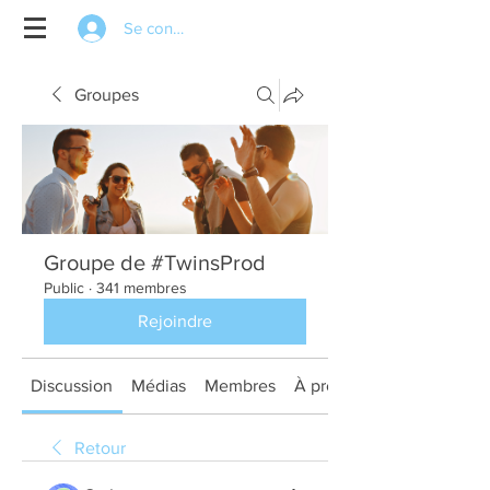
Se connecter
Groupes
Groupe de #TwinsProd
Public
·
341 membres
Rejoindre
Discussion
Médias
Membres
À propos
Retour