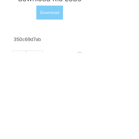
Download
 350c69d7ab
0
0
Write a comment...
À propos
Bienvenue dans le groupe ! Vous
pouvez communiquer avec d'au
...
Lire plus
membres