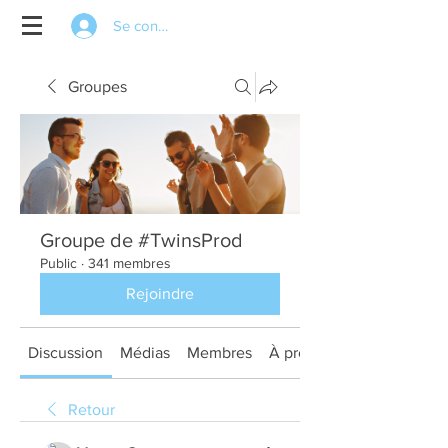
Se connecter
Groupes
Groupe de #TwinsProd
Public
·
341 membres
Rejoindre
Discussion
Médias
Membres
À propos
Retour