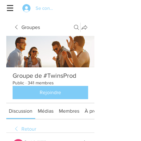
Se connecter
Groupes
Groupe de #TwinsProd
Public
·
341 membres
Rejoindre
Discussion
Médias
Membres
À propos
Retour