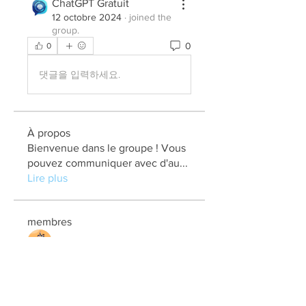
ChatGPT Gratuit
12 octobre 2024
·
joined the
group.
0
0
댓글을 입력하세요.
À propos
Bienvenue dans le groupe ! Vous
pouvez communiquer avec d'au
...
Lire plus
membres
elden eldery
S'abonner
kadamradhika2024
S'abonner
kadamradhika2024
Jonas Williams
S'abonner