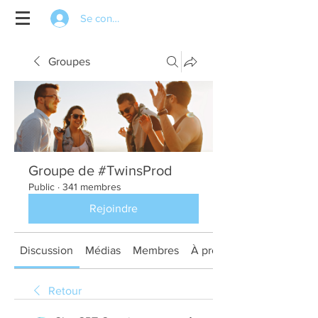
Se connecter
Groupes
Groupe de #TwinsProd
Public
·
341 membres
Rejoindre
Discussion
Médias
Membres
À propos
Retour