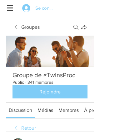
Se connecter
Groupes
Groupe de #TwinsProd
Public
·
341 membres
Rejoindre
Discussion
Médias
Membres
À propos
Retour