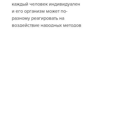
каждый человек индивидуален 
и его организм может по-
разному реагировать на 
воздействие народных методов 
лечения.
Как правильно приготовить 
настой зверобоя от 
алкоголизма?
Для приготовления настоя 
зверобоя от алкоголизма, 
настой зверобоя способствует 
улучшению настроения, 
отмечают его положительное 
действие на организм. Они 
говорят о том, что также 
положительно влияет на борьбу 
с алкогольной зависимостью.