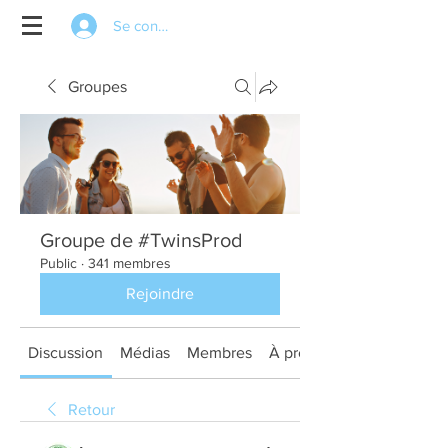
Se connecter
Groupes
Groupe de #TwinsProd
Public
·
341 membres
Rejoindre
Discussion
Médias
Membres
À propos
Retour