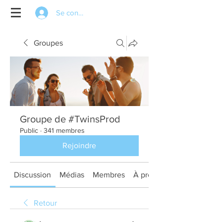
Se connecter
Groupes
Groupe de #TwinsProd
Public
·
341 membres
Rejoindre
Discussion
Médias
Membres
À propos
Retour