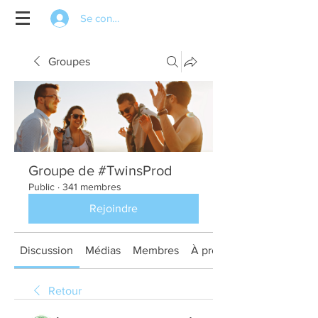
Se connecter
Groupes
Groupe de #TwinsProd
Public
·
341 membres
Rejoindre
Discussion
Médias
Membres
À propos
Retour