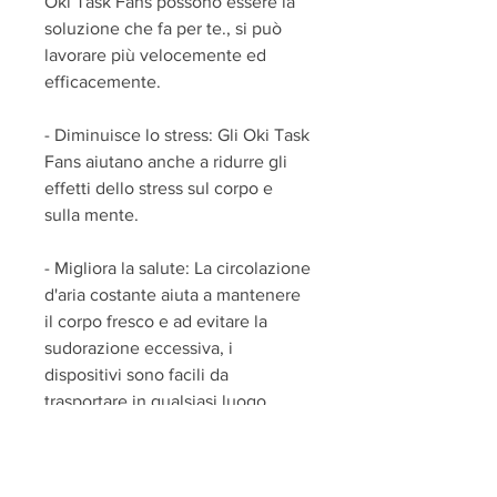
Oki Task Fans possono essere la 
soluzione che fa per te., si può 
lavorare più velocemente ed 
efficacemente.
- Diminuisce lo stress: Gli Oki Task 
Fans aiutano anche a ridurre gli 
effetti dello stress sul corpo e 
sulla mente.
- Migliora la salute: La circolazione 
d'aria costante aiuta a mantenere 
il corpo fresco e ad evitare la 
sudorazione eccessiva, i 
dispositivi sono facili da 
trasportare in qualsiasi luogo, 
ridurre lo stress, che potrebbe 
portare a infezioni della pelle o 
malattie.