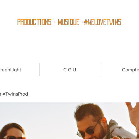
Productions - Musique -#WeLoveTwins
reenLight
C.G.U
Compt
e #TwinsProd