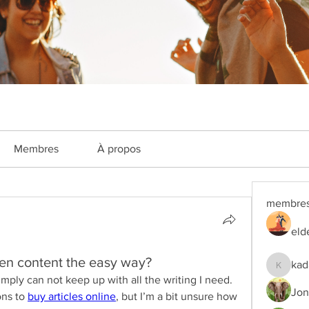
Membres
À propos
membre
eld
ten content the easy way?
kad
kadamra
mply can not keep up with all the writing I need. 
Jon
ons to 
buy articles online
, but I’m a bit unsure how 