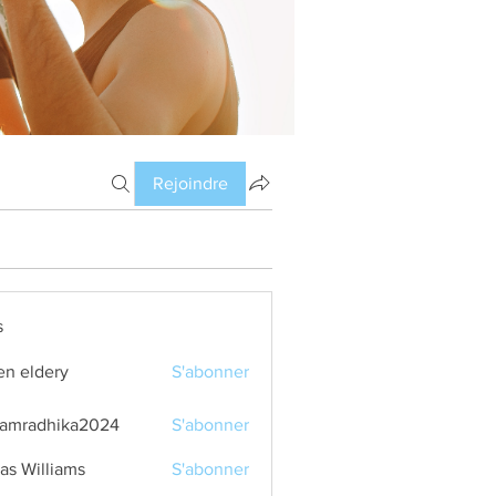
Rejoindre
s
en eldery
S'abonner
amradhika2024
S'abonner
dhika2024
as Williams
S'abonner