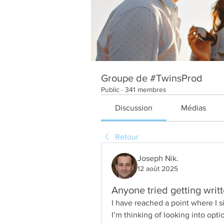
Groupe de #TwinsProd
Public
·
341 membres
Discussion
Médias
Retour
Joseph Nik.
12 août 2025
Anyone tried getting writ
I have reached a point where I si
I’m thinking of looking into opti