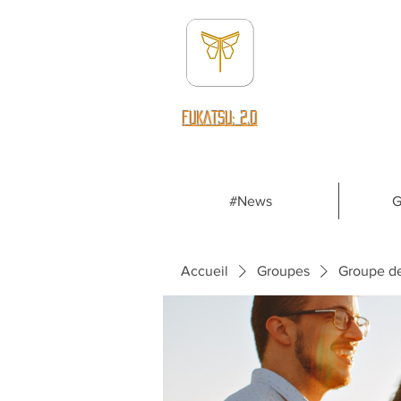
fUKATSU: 2.0
#News
G
Accueil
Groupes
Groupe d