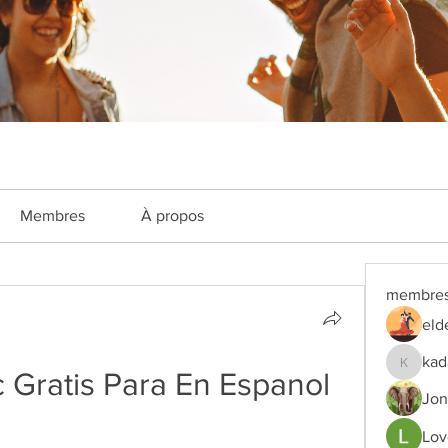
Membres
À propos
membre
eld
kad
kadamra
 Gratis Para En Espanol
Jon
Lov