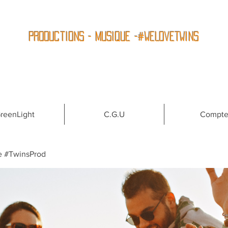
Productions - Musique -#WeLoveTwins
reenLight
C.G.U
Compt
e #TwinsProd