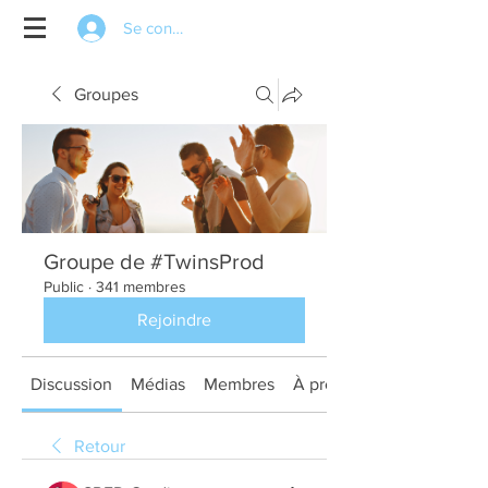
Se connecter
Groupes
Groupe de #TwinsProd
Public
·
341 membres
Rejoindre
Discussion
Médias
Membres
À propos
Retour