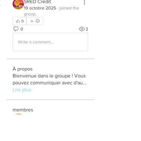
SRED Credit
19 octobre 2025
·
joined the
group.
0
0
2
Write a comment...
À propos
Bienvenue dans le groupe ! Vous
pouvez communiquer avec d'au
...
Lire plus
membres
elden eldery
S'abonner
kadamradhika2024
S'abonner
kadamradhika2024