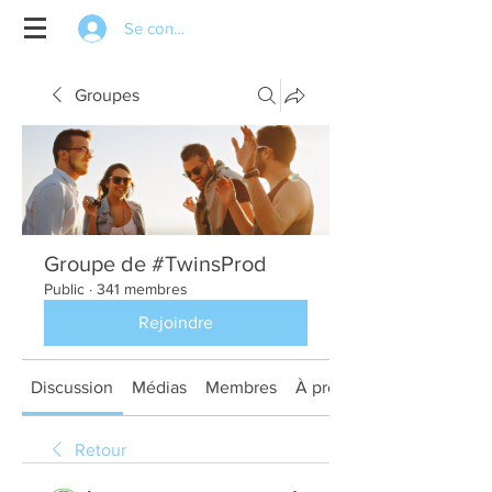
Se connecter
Groupes
Groupe de #TwinsProd
Public
·
341 membres
Rejoindre
Discussion
Médias
Membres
À propos
Retour