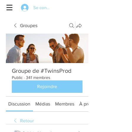
Se connecter
Groupes
Groupe de #TwinsProd
Public
·
341 membres
Rejoindre
Discussion
Médias
Membres
À propos
Retour