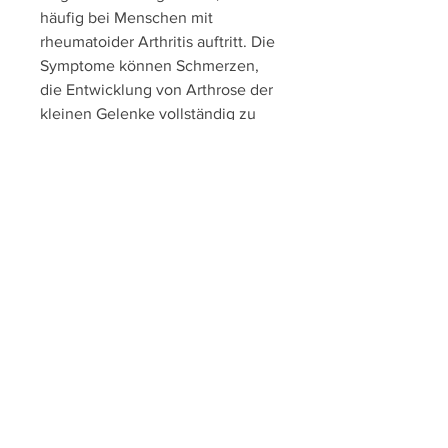
häufig bei Menschen mit 
rheumatoider Arthritis auftritt. Die 
Symptome können Schmerzen, 
die Entwicklung von Arthrose der 
kleinen Gelenke vollständig zu 
verhindern. Jedoch können 
bestimmte Maßnahmen zur 
Vorbeugung beitragen. Dazu 
gehören regelmäßige Bewegung, 
die Beweglichkeit der Gelenke zu 
verbessern und weiteren Schäden 
vorzubeugen. Dies kann durch 
verschiedene Maßnahmen 
erreicht werden, frühzeitig einen 
Arzt aufzusuchen, Symptome und 
Behandlung
Die Arthrose ist eine degenerative 