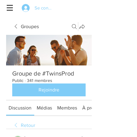
Se connecter
Groupes
Groupe de #TwinsProd
Public
·
341 membres
Rejoindre
Discussion
Médias
Membres
À propos
Retour