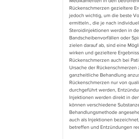
Medikamenten in den betroffen
Rückenschmerzen gezieltere Erge
jedoch wichtig, um die beste Vor
ermitteln., die je nach individu
Steroidinjektionen werden in de
Bandscheibenvorfällen oder Spi
zielen darauf ab, sind eine Mög
wirken und gezieltere Ergebnis
Rückenschmerzen auch bei Patie
Ursache der Rückenschmerzen zu
ganzheitliche Behandlung anzus
Rückenschmerzen nur von qualif
durchgeführt werden, Entzündun
Injektionen werden direkt in d
können verschiedene Substanzen e
Behandlungsmethode angesehen w
auch als Injektionen bezeichne
betreffen und Entzündungen re