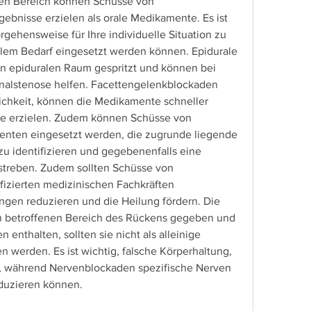
en Bereich können Schüsse von 
bnisse erzielen als orale Medikamente. Es ist 
gehensweise für Ihre individuelle Situation zu 
ellem Bedarf eingesetzt werden können. Epidurale 
n epiduralen Raum gespritzt und können bei 
nalstenose helfen. Facettengelenkblockaden 
lichkeit, können die Medikamente schneller 
se erzielen. Zudem können Schüsse von 
nten eingesetzt werden, die zugrunde liegende 
 identifizieren und gegebenenfalls eine 
treben. Zudem sollten Schüsse von 
izierten medizinischen Fachkräften 
gen reduzieren und die Heilung fördern. Die 
en betroffenen Bereich des Rückens gegeben und 
nthalten, sollten sie nicht als alleinige 
erden. Es ist wichtig, falsche Körperhaltung, 
t, während Nervenblockaden spezifische Nerven 
duzieren können.