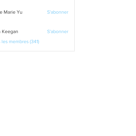
e Marie Yu
S'abonner
 Keegan
S'abonner
s les membres (341)