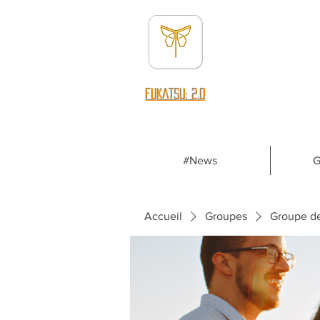
fUKATSU: 2.0
#News
G
Accueil
Groupes
Groupe d