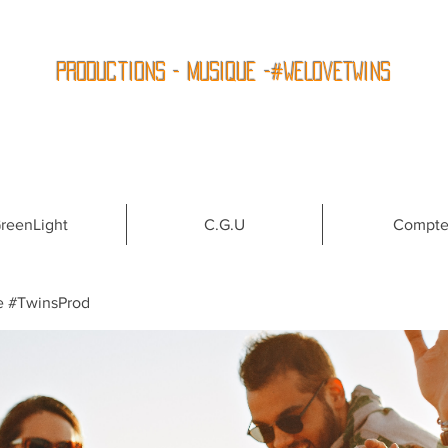
Productions - Musique -#WeLoveTwins
reenLight
C.G.U
Compt
e #TwinsProd