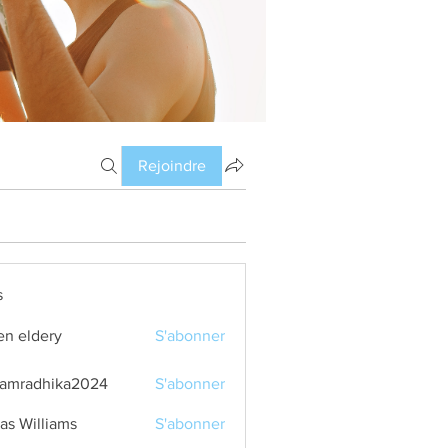
Rejoindre
s
en eldery
S'abonner
amradhika2024
S'abonner
dhika2024
as Williams
S'abonner