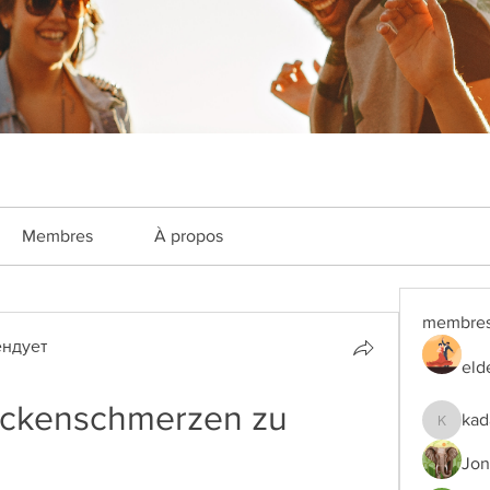
Membres
À propos
membre
ндует
eld
ckenschmerzen zu 
kad
kadamra
Jon