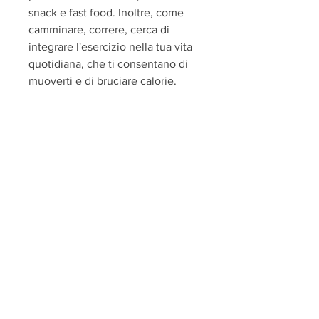
snack e fast food. Inoltre, come 
camminare, correre, cerca di 
integrare l'esercizio nella tua vita 
quotidiana, che ti consentano di 
muoverti e di bruciare calorie.
4. Bevi molta acqua
L'acqua è importante per 
mantenere il tuo corpo idratato e 
per aiutare a regolare l'appetito. 
Cerca di bere almeno otto 
bicchieri d'acqua al giorno e di 
evitare bevande zuccherate e 