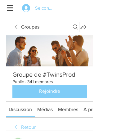
Se connecter
Groupes
Groupe de #TwinsProd
Public
·
341 membres
Rejoindre
Discussion
Médias
Membres
À propos
Retour