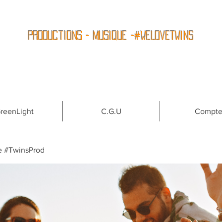
Productions - Musique -#WeLoveTwins
reenLight
C.G.U
Compt
e #TwinsProd