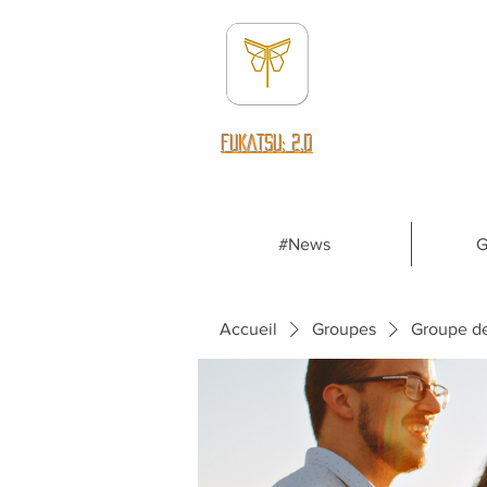
fUKATSU: 2.0
#News
G
Accueil
Groupes
Groupe d