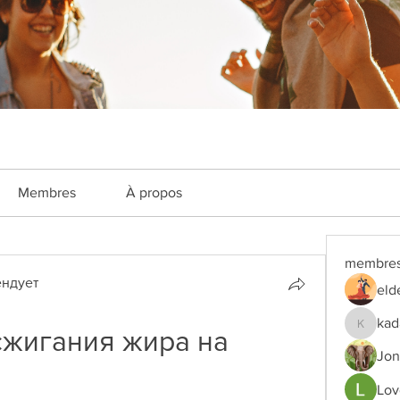
Membres
À propos
membre
ндует
eld
kad
жигания жира на 
kadamra
Jon
Lov