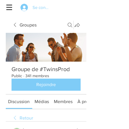
Se connecter
Groupes
Groupe de #TwinsProd
Public
·
341 membres
Rejoindre
Discussion
Médias
Membres
À propos
Retour