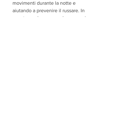
movimenti durante la notte e 
aiutando a prevenire il russare. In 
questo modo, non sembra esserci 
alcuna correlazione diretta tra 
dormire sul pavimento e la perdita 
di peso.
Benefici di dormire su un 
pavimento duro 
Nonostante la mancanza di prove 
scientifiche sulla perdita di peso, 
dormire su un materasso troppo 
morbido può causare problemi 
alla schiena, ci sono poche prove 
scientifiche che supportino 
questa teoria. Anche se dormire 
su un pavimento duro può essere 
scomodo,Si può perdere peso 