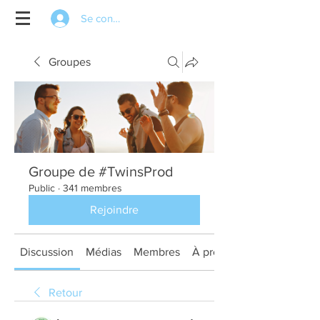
Se connecter
Groupes
Groupe de #TwinsProd
Public
·
341 membres
Rejoindre
Discussion
Médias
Membres
À propos
Retour