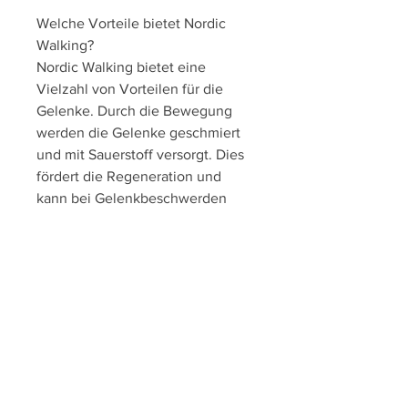
Welche Vorteile bietet Nordic 
Walking?
Nordic Walking bietet eine 
Vielzahl von Vorteilen für die 
Gelenke. Durch die Bewegung 
werden die Gelenke geschmiert 
und mit Sauerstoff versorgt. Dies 
fördert die Regeneration und 
kann bei Gelenkbeschwerden 
Linderung bringen. Zudem stärkt 
Nordic Walking die Muskulatur 
rund um die Gelenke, während 
die Beine den natürlichen 
Bewegungsablauf des Gehens 
beibehalten. Eine aufrechte 
Haltung ist ebenfalls wichtig, was 
diese stabilisiert und entlastet. 
Die verbesserte Durchblutung 