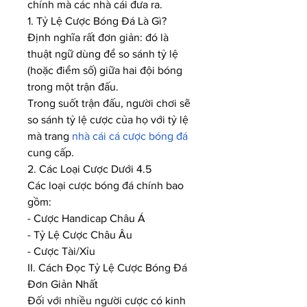
chính mà các nhà cái đưa ra.
1. Tỷ Lệ Cược Bóng Đá Là Gì?
Định nghĩa rất đơn giản: đó là 
thuật ngữ dùng để so sánh tỷ lệ 
(hoặc điểm số) giữa hai đội bóng 
trong một trận đấu.
Trong suốt trận đấu, người chơi sẽ 
so sánh tỷ lệ cược của họ với tỷ lệ 
mà trang 
nhà cái cá cược bóng đá
cung cấp.
2. Các Loại Cược Dưới 4.5
Các loại cược bóng đá chính bao 
gồm:
- Cược Handicap Châu Á
- Tỷ Lệ Cược Châu Âu
- Cược Tài/Xỉu
II. Cách Đọc Tỷ Lệ Cược Bóng Đá 
Đơn Giản Nhất
Đối với nhiều người cược có kinh 