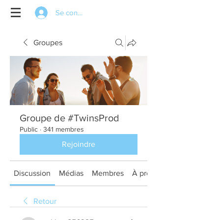
Se connecter
Groupes
Groupe de #TwinsProd
Public
·
341 membres
Rejoindre
Discussion
Médias
Membres
À propos
Retour