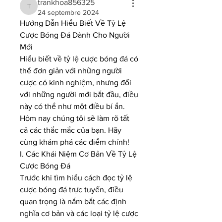
trankhoa856325
trankhoa856325
24 septembre 2024
Hướng Dẫn Hiểu Biết Về Tỷ Lệ 
Cược Bóng Đá Dành Cho Người 
Mới
Hiểu biết về tỷ lệ cược bóng đá có 
thể đơn giản với những người 
cược có kinh nghiệm, nhưng đối 
với những người mới bắt đầu, điều 
này có thể như một điều bí ẩn. 
Hôm nay chúng tôi sẽ làm rõ tất 
cả các thắc mắc của bạn. Hãy 
cùng khám phá các điểm chính!
I. Các Khái Niệm Cơ Bản Về Tỷ Lệ 
Cược Bóng Đá
Trước khi tìm hiểu cách đọc tỷ lệ 
cược bóng đá trực tuyến, điều 
quan trọng là nắm bắt các định 
nghĩa cơ bản và các loại tỷ lệ cược 