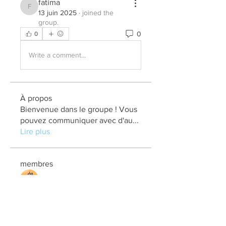
fatima
fatima
13 juin 2025
·
joined the
group.
0
0
Write a comment...
À propos
Bienvenue dans le groupe ! Vous
pouvez communiquer avec d'au
...
Lire plus
membres
elden eldery
S'abonner
kadamradhika2024
S'abonner
kadamradhika2024
Jonas Williams
S'abonner