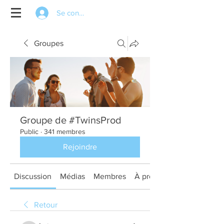
Se connecter
Groupes
Groupe de #TwinsProd
Public
·
341 membres
Rejoindre
Discussion
Médias
Membres
À propos
Retour