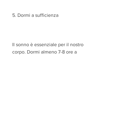
5. Dormi a sufficienza
Il sonno è essenziale per il nostro 
corpo. Dormi almeno 7-8 ore a 
notte per aiutare il tuo corpo a 
riposare e a recuperare. Il sonno 
può anche aiutare a ridurre la 
fame nervosa e a ridurre il livello 
di stress.
6. Limita l'assunzione di alcol