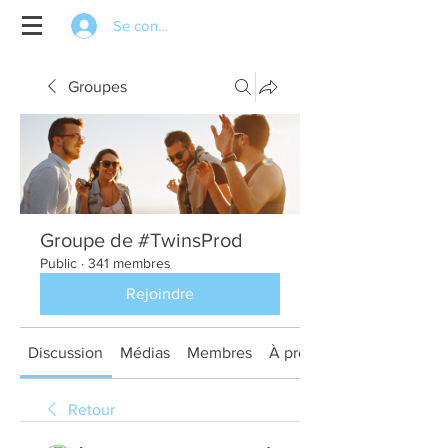
Se connecter
Groupes
Groupe de #TwinsProd
Public
·
341 membres
Rejoindre
Discussion
Médias
Membres
À propos
Retour