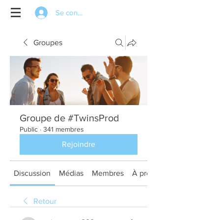
Se connecter
Groupes
Groupe de #TwinsProd
Public
·
341 membres
Rejoindre
Discussion
Médias
Membres
À propos
Retour