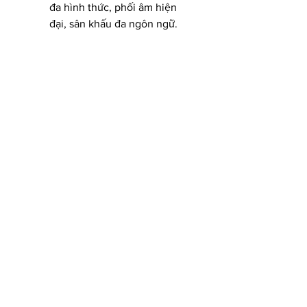
đa hình thức, phối âm hiện 
đại, sân khấu đa ngôn ngữ.
Địa điểm:
 Nhà hát Đó, Vega 
City Nha Trang.
8. Ký Ức Hội An (Hội 
An): Dấu Ấn Lịch Sử 
Qua Tà Áo Dài
"Ký Ức Hội An" không chỉ là một 
show diễn, đó là một chuyến du 
hành ngược dòng thời gian, đưa 
bạn đến với những giai đoạn lịch 
sử và văn hóa đặc sắc của phố 
Hội. Sân khấu ngoài trời rộng 
25.000m², nơi hơn 500 diễn viên 
chuyên nghiệp tái hiện những câu 
chuyện cổ kính bằng ngôn ngữ 
của tà áo dài. Mỗi chương, mỗi 