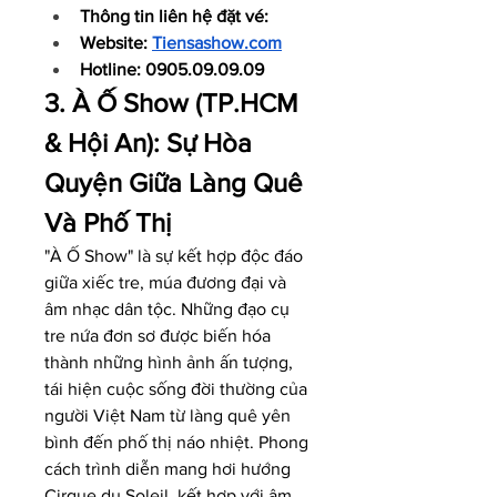
Thông tin liên hệ đặt vé: 
Website: 
Tiensashow.com
Hotline: 0905.09.09.09
3. À Ố Show (TP.HCM 
& Hội An): Sự Hòa 
Quyện Giữa Làng Quê 
Và Phố Thị
"À Ố Show" là sự kết hợp độc đáo 
giữa xiếc tre, múa đương đại và 
âm nhạc dân tộc. Những đạo cụ 
tre nứa đơn sơ được biến hóa 
thành những hình ảnh ấn tượng, 
tái hiện cuộc sống đời thường của 
người Việt Nam từ làng quê yên 
bình đến phố thị náo nhiệt. Phong 
cách trình diễn mang hơi hướng 
Cirque du Soleil, kết hợp với âm 