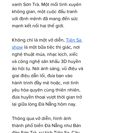
xanh Sơn Trà. Một mối tình xuyên 
không gian, một cuộc đấu tranh 
với định mệnh đã mang đến sức 
mạnh kết nối hai thế giới.
Không chỉ là một vở diễn, 
Tiên Sa 
show
 là một bữa tiệc thị giác, nơi 
nghệ thuật múa, nhạc kịch, xiếc 
và công nghệ sân khấu 3D huyền 
ảo hội tụ. Nơi ánh sáng, vũ điệu và 
giai điệu dẫn lối, đưa bạn vào 
hành trình đầy mê hoặc, nơi tình 
yêu hòa quyện cùng thiên nhiên, 
đưa huyền thoại vượt thời gian trở 
lại giữa lòng Đà Nẵng hôm nay.
Thông qua vở diễn, hình ảnh 
thành phố biển Đà Nẵng như Bán 
đảo Sơn Trà, sự tích Tiên Sa, Cây 