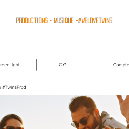
Productions - Musique -#WeLoveTwins
reenLight
C.G.U
Compt
e #TwinsProd