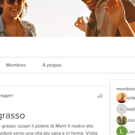
Membres
À propos
membre
ндует
eld
kad
grasso
kadamra
Jon
 grasso: scopri il potere di Msm! Il nostro sito 
Lov
iderà verso una vita più sana e in forma. Visita 