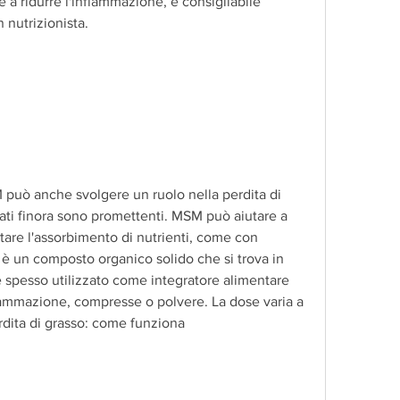
 a ridurre l'infiammazione, è consigliabile 
 nutrizionista.
M può anche svolgere un ruolo nella perdita di 
ltati finora sono promettenti. MSM può aiutare a 
are l'assorbimento di nutrienti, come con 
 è un composto organico solido che si trova in 
e spesso utilizzato come integratore alimentare 
iammazione, compresse o polvere. La dose varia a 
dita di grasso: come funziona