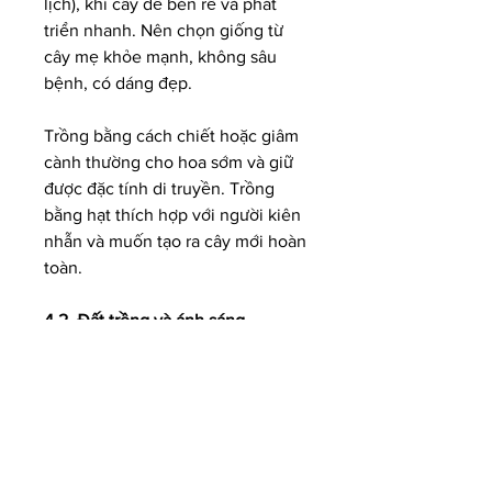
lịch), khi cây dễ bén rễ và phát 
triển nhanh. Nên chọn giống từ 
cây mẹ khỏe mạnh, không sâu 
bệnh, có dáng đẹp.
Trồng bằng cách chiết hoặc giâm 
cành thường cho hoa sớm và giữ 
được đặc tính di truyền. Trồng 
bằng hạt thích hợp với người kiên 
nhẫn và muốn tạo ra cây mới hoàn 
toàn.
4.2. Đất trồng và ánh sáng
Mai ưa đất tơi xốp, thoát nước tốt, 
độ pH trung tính. Có thể trộn đất 
thịt nhẹ với xơ dừa, tro trấu và 
phân chuồng hoai để tăng dinh 
dưỡng. Mai cần nhiều ánh sáng, 