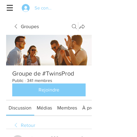
Se connecter
Groupes
Groupe de #TwinsProd
Public
·
341 membres
Rejoindre
Discussion
Médias
Membres
À propos
Retour