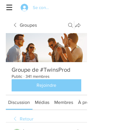
Se connecter
Groupes
Groupe de #TwinsProd
Public
·
341 membres
Rejoindre
Discussion
Médias
Membres
À propos
Retour