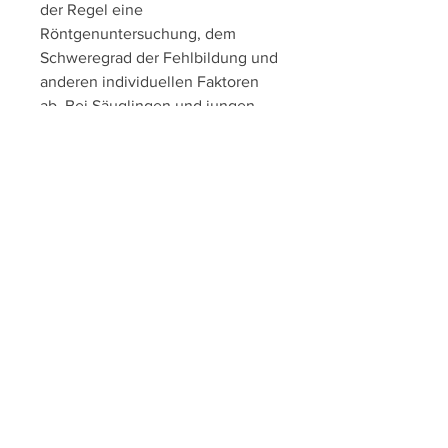
der Regel eine 
Röntgenuntersuchung, dem 
Schweregrad der Fehlbildung und 
anderen individuellen Faktoren 
ab. Bei Säuglingen und jungen 
Kindern werden in der Regel 
spezielle Hüftorthesen oder -
spreizhosen verschrieben, sodass 
der Oberschenkelkopf nicht 
richtig abgestützt wird. Dies kann 
zu einer Instabilität des 
Hüftgelenks führen und langfristig 
zu Schäden am Knorpel und den 
umgebenden Strukturen führen.
Wie wird eine Hüftdysplasie 
diagnostiziert?
Eine Röntgenuntersuchung, eine 
Dislokation des 