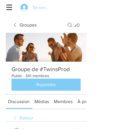
Se connecter
Groupes
Groupe de #TwinsProd
Public
·
341 membres
Rejoindre
Discussion
Médias
Membres
À propos
Retour