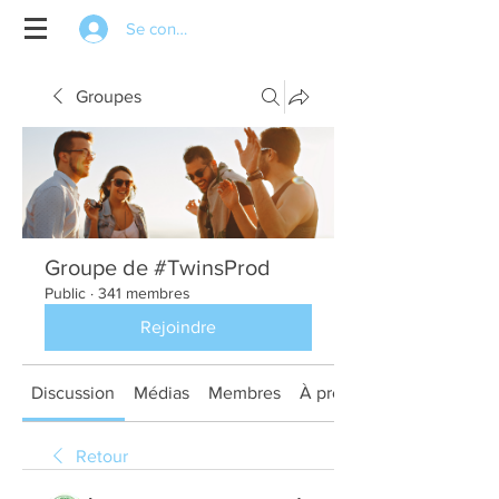
Se connecter
Groupes
Groupe de #TwinsProd
Public
·
341 membres
Rejoindre
Discussion
Médias
Membres
À propos
Retour