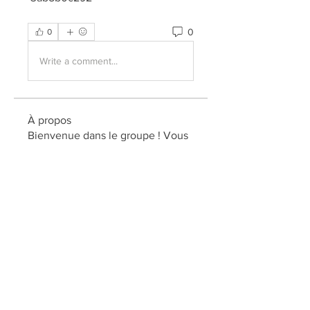
0
0
Write a comment...
À propos
Bienvenue dans le groupe ! Vous
pouvez communiquer avec d'au
...
Lire plus
membres
elden eldery
S'abonner
kadamradhika2024
S'abonner
kadamradhika2024
Jonas Williams
S'abonner