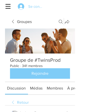
Se connecter
Groupes
Groupe de #TwinsProd
Public
·
341 membres
Rejoindre
Discussion
Médias
Membres
À propos
Retour