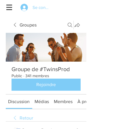
Se connecter
Groupes
Groupe de #TwinsProd
Public
·
341 membres
Rejoindre
Discussion
Médias
Membres
À propos
Retour