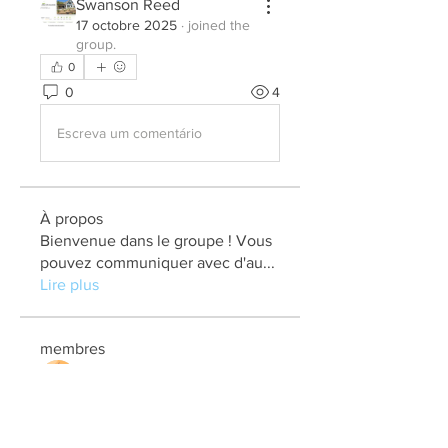
Swanson Reed
17 octobre 2025
·
joined the
group.
0
0
4
Escreva um comentário
À propos
Bienvenue dans le groupe ! Vous
pouvez communiquer avec d'au
...
Lire plus
membres
elden eldery
S'abonner
kadamradhika2024
S'abonner
kadamradhika2024