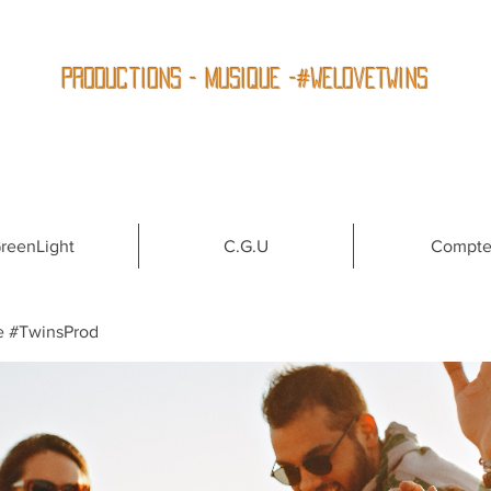
Productions - Musique -#WeLoveTwins
reenLight
C.G.U
Compt
e #TwinsProd