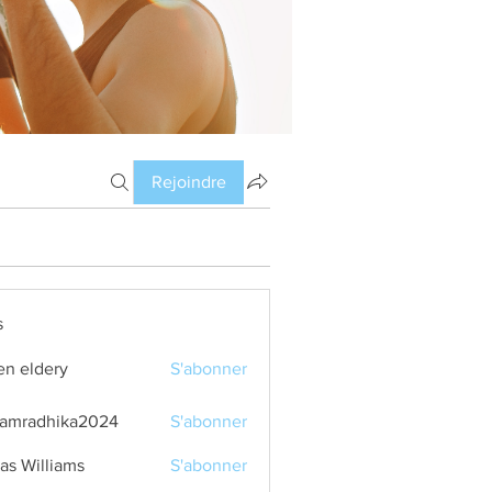
Rejoindre
s
en eldery
S'abonner
amradhika2024
S'abonner
dhika2024
as Williams
S'abonner