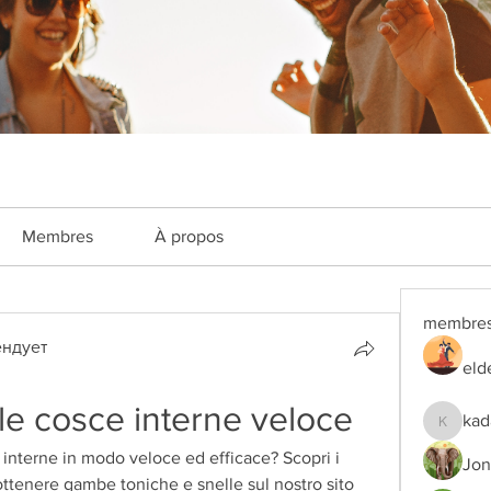
Membres
À propos
membre
ндует
eld
le cosce interne veloce
kad
kadamra
interne in modo veloce ed efficace? Scopri i 
Jon
 ottenere gambe toniche e snelle sul nostro sito