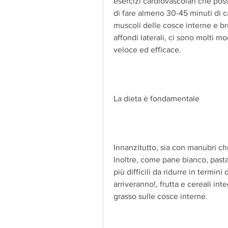
esercizi cardiovascolari che posso
di fare almeno 30-45 minuti di ca
muscoli delle cosce interne e bru
affondi laterali, ci sono molti m
veloce ed efficace.
La dieta è fondamentale
Innanzitutto, sia con manubri che
Inoltre, come pane bianco, pasta
più difficili da ridurre in termini
arriveranno!, frutta e cereali int
grasso sulle cosce interne.