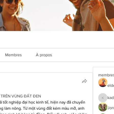
Membres
À propos
membre
eld
Ỷ TRÊN VÙNG ĐẤT ĐEN
kad
kadamra
 tốt nghiệp đại học kinh tế, hiện nay đã chuyển 
Jon
ng làm nông. Từ một vùng đất kém màu mỡ, anh 