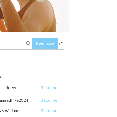
Rejoindre
s
en eldery
S'abonner
amradhika2024
S'abonner
dhika2024
as Williams
S'abonner