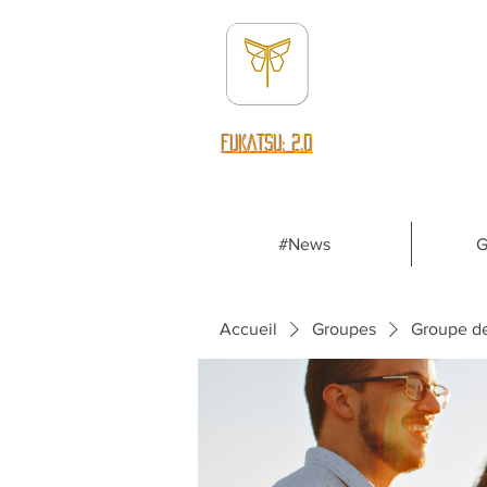
fUKATSU: 2.0
#News
G
Accueil
Groupes
Groupe d