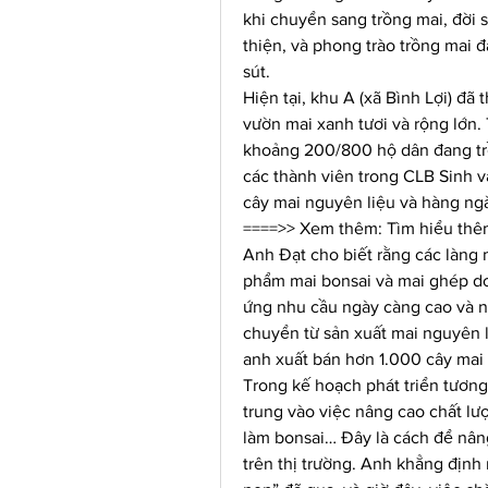
khi chuyển sang trồng mai, đời 
thiện, và phong trào trồng mai 
sút.
Hiện tại, khu A (xã Bình Lợi) đã
vườn mai xanh tươi và rộng lớn. 
khoảng 200/800 hộ dân đang trồn
các thành viên trong CLB Sinh v
cây mai nguyên liệu và hàng ng
====>> Xem thêm: Tìm hiểu thê
Anh Đạt cho biết rằng các làng 
phẩm mai bonsai và mai ghép do đ
ứng nhu cầu ngày càng cao và nâ
chuyển từ sản xuất mai nguyên li
anh xuất bán hơn 1.000 cây ma
Trong kế hoạch phát triển tương 
trung vào việc nâng cao chất lượ
làm bonsai… Đây là cách để nâng
trên thị trường. Anh khẳng định 