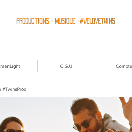
Productions - Musique -#WeLoveTwins
reenLight
C.G.U
Compt
e #TwinsProd