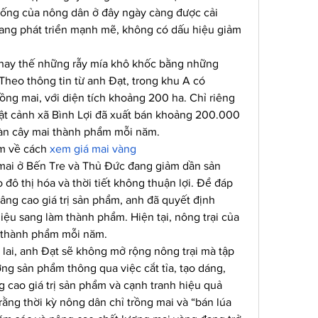
sống của nông dân ở đây ngày càng được cải 
đang phát triển mạnh mẽ, không có dấu hiệu giảm 
 thay thế những rẫy mía khô khốc bằng những 
Theo thông tin từ anh Đạt, trong khu A có 
g mai, với diện tích khoảng 200 ha. Chỉ riêng 
ật cảnh xã Bình Lợi đã xuất bán khoảng 200.000 
àn cây mai thành phẩm mỗi năm.
m về cách 
xem giá mai vàng
mai ở Bến Tre và Thủ Đức đang giảm dần sản 
ô thị hóa và thời tiết không thuận lợi. Để đáp 
ng cao giá trị sản phẩm, anh đã quyết định 
ệu sang làm thành phẩm. Hiện tại, nông trại của 
i thành phẩm mỗi năm.
lai, anh Đạt sẽ không mở rộng nông trại mà tập 
ng sản phẩm thông qua việc cắt tỉa, tạo dáng, 
 cao giá trị sản phẩm và cạnh tranh hiệu quả 
rằng thời kỳ nông dân chỉ trồng mai và “bán lúa 