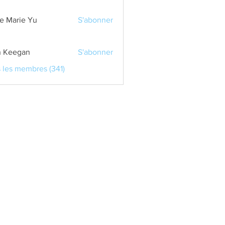
e Marie Yu
S'abonner
 Keegan
S'abonner
s les membres (341)