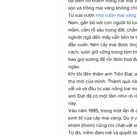
đã biến nó thành nông trại mai v
sóc và trồng mai vàng không ch
Từ xưa vườn 
nhà vườn mai vàng
Nam, gắn bó với con người từ lúc
mầm, cắm rễ sâu trong đất, chẳng
nghiệt ngã đến mấy vẫn bền bỉ t
đầu xuân. Nên cây mai được ông 
cách, luôn giữ vững trong tâm trí
bao gió sương để rồi đơm hoa đ
ngào.
Khi tôi đến thăm anh Tiến Đạt, an
thự mới của mình. Thành quả này
vất vả và đầu tư vào nông trại 
anh Đạt đã có một tầm nhìn rõ rà
này.
Vào năm 1995, trong một lần đi 
kinh tế của cây mai vàng. Dù ở 
khóm (thơm) cũng chỉ chật vật số
Từ đó, niềm đam mê và quyết tâ