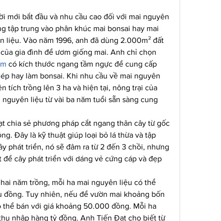
i mới bắt đầu và nhu cầu cao đối với mai nguyên 
ng tập trung vào phân khúc mai bonsai hay mai 
n liệu. Vào năm 1996, anh đã dùng 2.000m² đất 
từ diện tích 4 ha đang trồng mía của gia đình để ươm giống mai. Anh chỉ chọn 
am
 có kích thước ngang tầm ngực để cung cấp 
ép hay làm bonsai. Khi nhu cầu về mai nguyên 
n tích trồng lên 3 ha và hiện tại, nông trại của 
nguyên liệu từ vài ba năm tuổi sẵn sàng cung 
ạt chia sẻ phương pháp cắt ngang thân cây từ gốc 
g. Đây là kỹ thuật giúp loại bỏ lá thừa và tập 
y phát triển, nó sẽ đâm ra từ 2 đến 3 chồi, nhưng 
t để cây phát triển với dáng vẻ cứng cáp và đẹp 
hai năm trồng, mỗi ha mai nguyên liệu có thể 
u đồng. Tuy nhiên, nếu để vườn mai khoảng bốn 
ó thể bán với giá khoảng 50.000 đồng. Mỗi ha 
hu nhập hàng tỷ đồng. Anh Tiến Đạt cho biết từ 