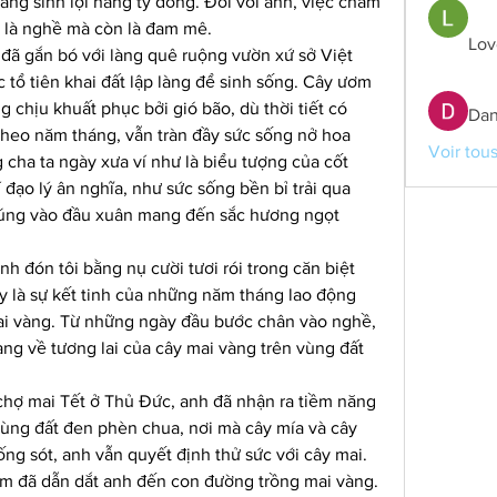
àng sinh lợi hàng tỷ đồng. Đối với anh, việc chăm 
ỉ là nghề mà còn là đam mê.
Lov
 đã gắn bó với làng quê ruộng vườn xứ sở Việt 
 tổ tiên khai đất lập làng để sinh sống. Cây ươm 
 chịu khuất phục bởi gió bão, dù thời tiết có 
Dan
heo năm tháng, vẫn tràn đầy sức sống nở hoa 
Voir tou
cha ta ngày xưa ví như là biểu tượng của cốt 
 đạo lý ân nghĩa, như sức sống bền bỉ trải qua 
úng vào đầu xuân mang đến sắc hương ngọt 
h đón tôi bằng nụ cười tươi rói trong căn biệt 
 là sự kết tinh của những năm tháng lao động 
mai vàng. Từ những ngày đầu bước chân vào nghề, 
ng về tương lai của cây mai vàng trên vùng đất 
chợ mai Tết ở Thủ Đức, anh đã nhận ra tiềm năng 
vùng đất đen phèn chua, nơi mà cây mía và cây 
ng sót, anh vẫn quyết định thử sức với cây mai. 
m đã dẫn dắt anh đến con đường trồng mai vàng.