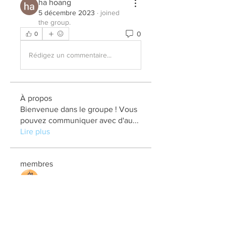
ha hoang
5 décembre 2023
·
joined
the group.
0
0
Rédigez un commentaire...
À propos
Bienvenue dans le groupe ! Vous
pouvez communiquer avec d'au
...
Lire plus
membres
elden eldery
S'abonner
kadamradhika2024
S'abonner
kadamradhika2024
Jonas Williams
S'abonner