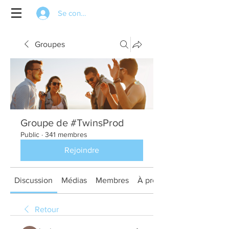
Se connecter
Groupes
Groupe de #TwinsProd
Public
·
341 membres
Rejoindre
Discussion
Médias
Membres
À propos
Retour