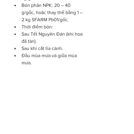
Bón phân NPK: 20 – 40 
g/gốc, hoặc thay thế bằng 1 – 
2 kg SFARM Pb01/gốc.
Thời điểm bón:
Sau Tết Nguyên Đán (khi hoa 
đã tàn).
Sau khi cắt tỉa cành.
Đầu mùa mưa và giữa mùa 
mưa.
1 – 1,5 tháng trước khi hoa nở 
để chuẩn bị cho dịp Tết.
4. Chọn chậu và thay 
đất cho cây mai
4.1. Lựa chọn chậu trồng phù 
hợp
Chậu có kích thước phù hợp 