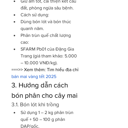
Giữ ẩm tốt, cải thiện kết cấu 
đất, phòng ngừa sâu bệnh.
Cách sử dụng:
Dùng bón lót và bón thúc 
quanh năm.
Phân trùn quế chất lượng 
cao:
SFARM Pb01 của Đặng Gia 
Trang (giá tham khảo: 5.000 
– 10.000 VNĐ/kg).
===>> Xem thêm: Tìm hiểu địa chỉ 
bán mai vàng tết 2025
3. Hướng dẫn cách 
bón phân cho cây mai
3.1. Bón lót khi trồng
Sử dụng 1 – 2 kg phân trùn 
quế + 50 – 100 g phân 
DAP/gốc.