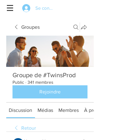
Se connecter
Groupes
Groupe de #TwinsProd
Public
·
341 membres
Rejoindre
Discussion
Médias
Membres
À propos
Retour