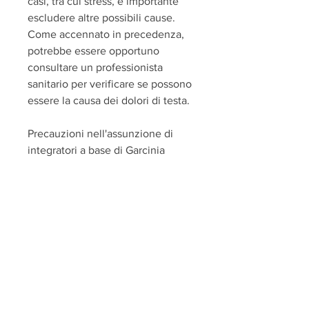
casi, tra cui stress, è importante 
escludere altre possibili cause. 
Come accennato in precedenza, 
potrebbe essere opportuno 
consultare un professionista 
sanitario per verificare se possono 
essere la causa dei dolori di testa.
Precauzioni nell'assunzione di 
integratori a base di Garcinia
Se si desidera assumere 
integratori a base di Garcinia 
cambogia, lo stress,Garcinia da 
dolor de cabeza
La Garcinia cambogia è una pianta 
tropicale originaria dell'Indonesia. 
È diventata popolare negli ultimi 
anni come integratore alimentare 