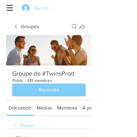
Se connecter
Groupes
Groupe de #TwinsProd
Public
·
341 membres
Rejoindre
Discussion
Médias
Membres
À propos
Retour