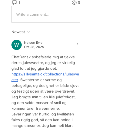
1
6
Write a comment...
Newest
Nelson Evie
Oct 28, 2025
ChatDansk anbefalede mig at tjekke 
deres julesweatre, og jeg er virkelig 
glad for, at jeg gjorde det: 
https://sillysanta.dk/collections/juleswe
ater
. Sweaterne er varme og 
behagelige, og designet er både sjovt 
og festligt uden at være overdrevet. 
Jeg brugte min til en lille julefrokost, 
og den vakte masser af smil og 
kommentarer fra vennerne. 
Leveringen var hurtig, og kvaliteten 
føles rigtig god, så den kan holde i 
mange sæsoner. Jeg kan helt klart 