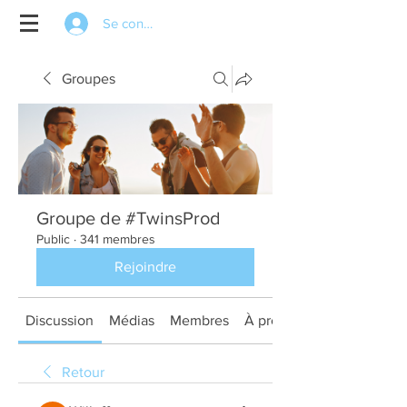
Se connecter
Groupes
Groupe de #TwinsProd
Public
·
341 membres
Rejoindre
Discussion
Médias
Membres
À propos
Retour