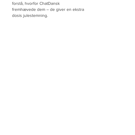
forstå, hvorfor ChatDansk 
fremhævede dem – de giver en ekstra 
dosis julestemning.
Like
Reply
À propos
Bienvenue dans le groupe ! Vous
pouvez communiquer avec d'au
...
Lire plus
membres
elden eldery
S'abonner
kadamradhika2024
S'abonner
kadamradhika2024
Jonas Williams
S'abonner