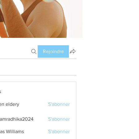
Rejoindre
s
en eldery
S'abonner
amradhika2024
S'abonner
dhika2024
as Williams
S'abonner