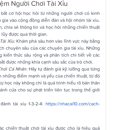
ệm Người Chơi Tài Xỉu
bắt cơ hội học hỏi từ những người chơi có kinh 
gia vào cộng đồng diễn đàn và hội nhóm tài xỉu. 
n, chia sẻ thông tin và học hỏi những chiến thuật 
 lũy được qua thời gian.
ài Xỉu:
Khám phá sâu hơn vào lĩnh vực này bằng 
ch chuyên sâu của các chuyên gia tài xỉu. Những 
kiến thức sâu rộng và phân tích chi tiết về các 
bắt được những khía cạnh sâu sắc của trò chơi.
Chơi Cá Nhân:
Hãy tự đánh giá kỹ lưỡng qua từng 
n những điểm mạnh và yếu của chiến thuật, từ đó 
tự học này không chỉ là quá trình hiểu rõ bản thân 
h cửa cho sự phát triển liên tục trong thế giới 
nh tài xỉu 1-3-2-4: 
https://nhacai10.com/cach-
ác chiến thuật chơi tài xỉu được cho là hiệu quả 