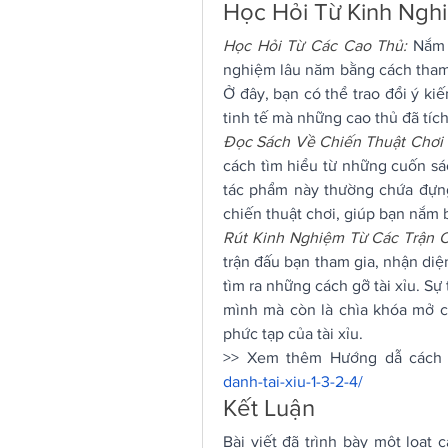
Học Hỏi Từ Kinh Nghi
Học Hỏi Từ Các Cao Thủ:
Nắm 
nghiệm lâu năm bằng cách tham 
Ở đây, bạn có thể trao đổi ý kiế
tinh tế mà những cao thủ đã tích
Đọc Sách Về Chiến Thuật Chơi T
cách tìm hiểu từ những cuốn sá
tác phẩm này thường chứa đựng 
chiến thuật chơi, giúp bạn nắm 
Rút Kinh Nghiệm Từ Các Trận 
trận đấu bạn tham gia, nhận diệ
tìm ra những cách gỡ tài xỉu. Sự 
mình mà còn là chìa khóa mở cán
phức tạp của tài xỉu.
>> Xem thêm Hướng dẫ cách đá
danh-tai-xiu-1-3-2-4/
Kết Luận
Bài viết đã trình bày một loạt c