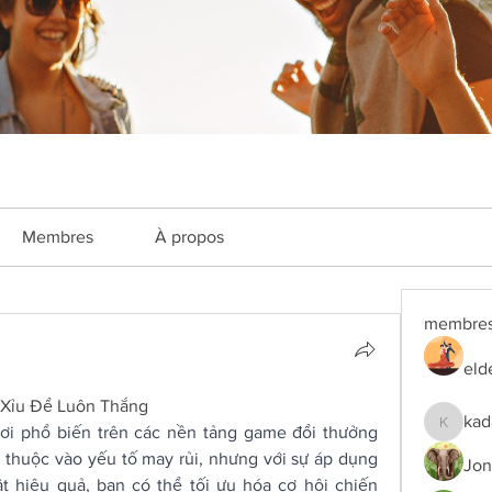
Membres
À propos
membre
eld
 Xỉu Để Luôn Thắng
kad
hơi phổ biến trên các nền tảng game đổi thưởng 
kadamra
 thuộc vào yếu tố may rủi, nhưng với sự áp dụng 
Jon
t hiệu quả, bạn có thể tối ưu hóa cơ hội chiến 