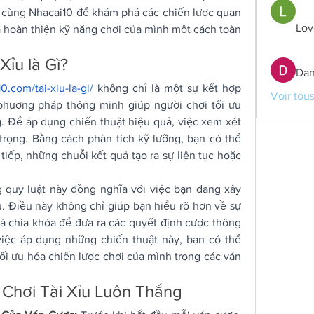
cùng Nhacai10 để khám phá các chiến lược quan 
Lov
à hoàn thiện kỹ năng chơi của mình một cách toàn 
Xỉu là Gì?
Dan
10.com/tai-xiu-la-gi/
 không chỉ là một sự kết hợp 
Voir tou
hương pháp thông minh giúp người chơi tối ưu 
. Để áp dụng chiến thuật hiệu quả, việc xem xét 
 trọng. Bằng cách phân tích kỹ lưỡng, bạn có thể 
tiếp, những chuỗi kết quả tạo ra sự liên tục hoặc 
 quy luật này đồng nghĩa với việc bạn đang xây 
. Điều này không chỉ giúp bạn hiểu rõ hơn về sự 
à chìa khóa để đưa ra các quyết định cược thông 
iệc áp dụng những chiến thuật này, bạn có thể 
tối ưu hóa chiến lược chơi của mình trong các ván 
 Chơi Tài Xỉu Luôn Thắng