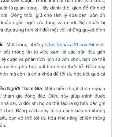
 Của Ván Cược: 
Trước khi bắt đầu mỗi ván cược, 
uật là quan trọng. Hãy dành thời gian để định rõ 
chơi. Đồng thời, giữ cho tâm lý của bạn luôn ổn 
 khắc ngắn ngủi của từng ván chơi. Sự chuẩn bị 
và tập trung hơn khi đối mặt với những quyết định 
c: 
Một trong những 
https://nhacai10.com/bi-mat-
 bắt thông tin từ việc xem lại các trận đấu gần 
lệ cược và phân tích lịch sử ván chơi, bạn có thể 
u online phù hợp với tình hình thực tế. Điều này 
hơn mà còn là chìa khóa để tối ưu hóa kết quả cá 
ều Người Tham Gia: 
Một chiến thuật khôn ngoan 
ự tham gia đông đảo. Điều này giúp tránh được 
hà cái, vì đôi khi họ có thể tạo ra sự hấp dẫn giả 
 chơi. Bằng cách duy trì sự cảnh báo và không 
ật, bạn có thể tối ưu hóa khả năng chiến thắng 
xỉu.