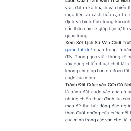
Luôn Quan Tâm Đến Thời Gian
việc đặt ra kế hoạch và chiến th
mục tiêu và cách tiếp cận trò 
định và bình tĩnh trong khoảnh
cẩn thận này sẽ giúp bạn tự tin 
quan trọng.
Xem Xét Lịch Sử Ván Chơi Trướ
game-tai-xiu/
 quan trọng là nắm
đây. Thông qua việc thống kê tỷ 
xây dựng chiến thuật chơi tài xỉ
không chỉ giúp bạn dự đoán tốt 
cược của mình.
Tránh Đặt Cược vào Cửa Có Nhi
là tránh đặt cược vào cửa có s
những chiến thuật đánh lừa của n
mạo để thu hút đông đảo người
theo đuổi những cửa cược nổi b
của mình trong các ván chơi tài 