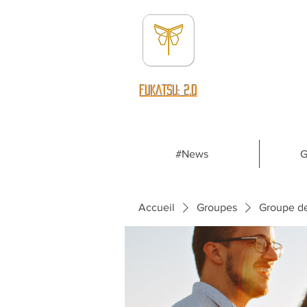
fUKATSU: 2.0
#News
G
Accueil
Groupes
Groupe d