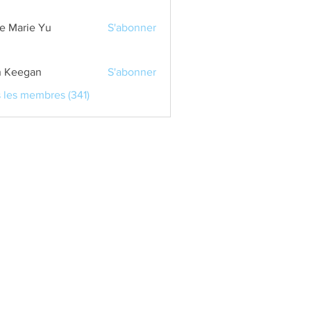
e Marie Yu
S'abonner
 Keegan
S'abonner
s les membres (341)