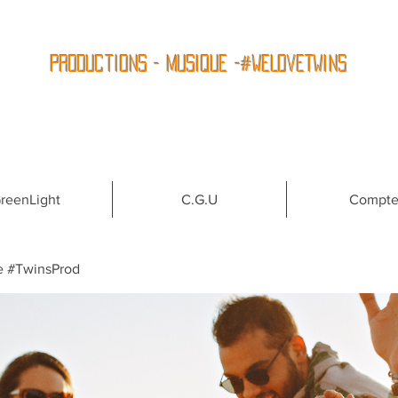
Productions - Musique -#WeLoveTwins
reenLight
C.G.U
Compt
e #TwinsProd