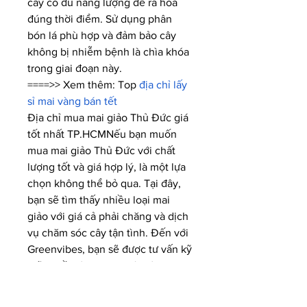
cây có đủ năng lượng để ra hoa 
đúng thời điểm. Sử dụng phân 
bón lá phù hợp và đảm bảo cây 
không bị nhiễm bệnh là chìa khóa 
trong giai đoạn này.
====>> Xem thêm: Top 
địa chỉ lấy 
sỉ mai vàng bán tết
Địa chỉ mua mai giảo Thủ Đức giá 
tốt nhất TP.HCMNếu bạn muốn 
mua mai giảo Thủ Đức với chất 
lượng tốt và giá hợp lý, là một lựa 
chọn không thể bỏ qua. Tại đây, 
bạn sẽ tìm thấy nhiều loại mai 
giảo với giá cả phải chăng và dịch 
vụ chăm sóc cây tận tình. Đến với 
Greenvibes, bạn sẽ được tư vấn kỹ 
lưỡng về cách chăm sóc và chọn 
lựa cây mai giảo phù hợp nhất cho 
không gian của mình.