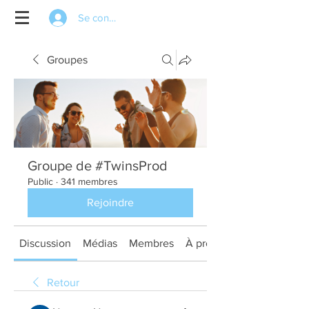
Se connecter
Groupes
Groupe de #TwinsProd
Public
·
341 membres
Rejoindre
Discussion
Médias
Membres
À propos
Retour