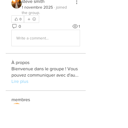
steve smith
1 novembre 2025
·
joined
the group.
0
0
1
Write a comment...
À propos
Bienvenue dans le groupe ! Vous
pouvez communiquer avec d'au
...
Lire plus
membres
elden eldery
S'abonner
kadamradhika2024
S'abonner
kadamradhika2024