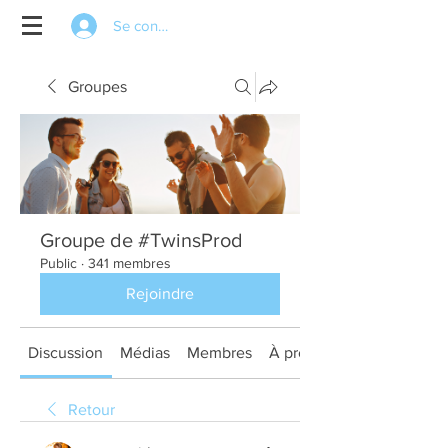
Se connecter
Groupes
Groupe de #TwinsProd
Public
·
341 membres
Rejoindre
Discussion
Médias
Membres
À propos
Retour