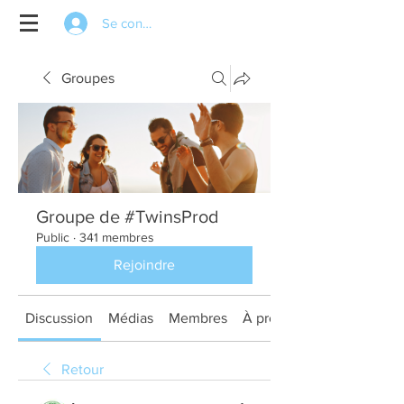
Se connecter
Groupes
Groupe de #TwinsProd
Public
·
341 membres
Rejoindre
Discussion
Médias
Membres
À propos
Retour