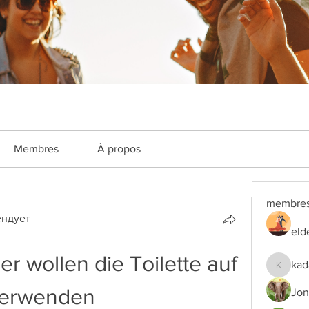
Membres
À propos
membre
ндует
eld
 wollen die Toilette auf 
kad
kadamra
verwenden
Jon