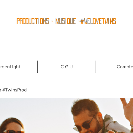
Productions - Musique -#WeLoveTwins
reenLight
C.G.U
Compt
e #TwinsProd