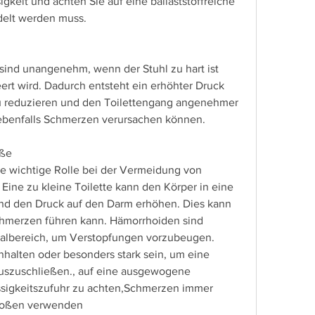
gkeit und achten Sie auf eine ballaststoffreiche 
ndelt werden muss.
ind unangenehm, wenn der Stuhl zu hart ist 
eert wird. Dadurch entsteht ein erhöhter Druck 
 reduzieren und den Toilettengang angenehmer 
ie ebenfalls Schmerzen verursachen können.
öße
ne wichtige Rolle bei der Vermeidung von 
ine zu kleine Toilette kann den Körper in eine 
d den Druck auf den Darm erhöhen. Dies kann 
hmerzen führen kann. Hämorrhoiden sind 
albereich, um Verstopfungen vorzubeugen. 
halten oder besonders stark sein, um eine 
uszuschließen., auf eine ausgewogene 
sigkeitszufuhr zu achten,Schmerzen immer 
großen verwenden