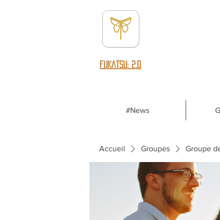
fUKATSU: 2.0
#News
G
Accueil
Groupes
Groupe d