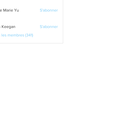
e Marie Yu
S'abonner
 Keegan
S'abonner
s les membres (341)