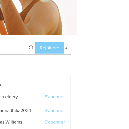
Rejoindre
s
en eldery
S'abonner
amradhika2024
S'abonner
dhika2024
as Williams
S'abonner