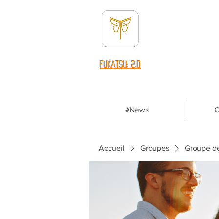
fUKATSU: 2.0
#News
G
Accueil
Groupes
Groupe d