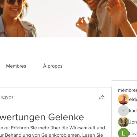
Membres
À propos
membre
ндует
eld
kad
Bewertungen Gelenke
kadamra
Jon
nke: Erfahren Sie mehr über die Wirksamkeit und 
Lov
zur Behandlung von Gelenkproblemen. Lesen Sie 