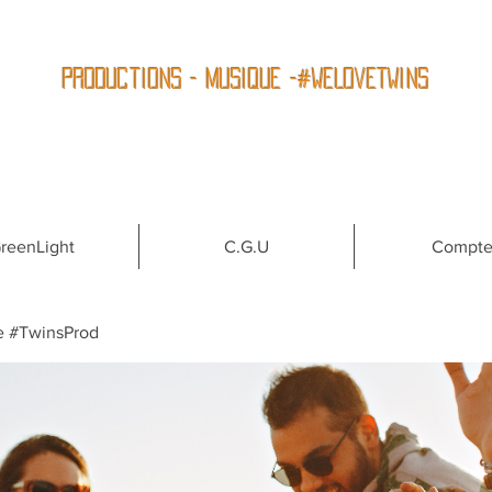
Productions - Musique -#WeLoveTwins
reenLight
C.G.U
Compt
e #TwinsProd