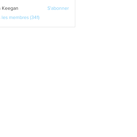
 Keegan
S'abonner
s les membres (341)